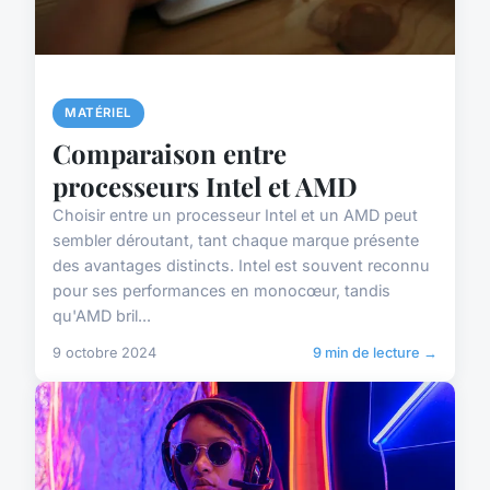
MATÉRIEL
Comparaison entre
processeurs Intel et AMD
Choisir entre un processeur Intel et un AMD peut
sembler déroutant, tant chaque marque présente
des avantages distincts. Intel est souvent reconnu
pour ses performances en monocœur, tandis
qu'AMD bril...
9 octobre 2024
9 min de lecture →