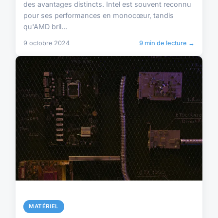
des avantages distincts. Intel est souvent reconnu
pour ses performances en monocœur, tandis
qu'AMD bril...
9 octobre 2024
9 min de lecture →
MATÉRIEL