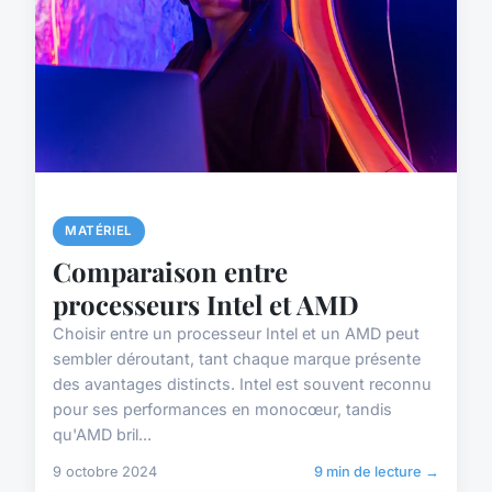
MATÉRIEL
Comparaison entre
processeurs Intel et AMD
Choisir entre un processeur Intel et un AMD peut
sembler déroutant, tant chaque marque présente
des avantages distincts. Intel est souvent reconnu
pour ses performances en monocœur, tandis
qu'AMD bril...
9 octobre 2024
9 min de lecture →