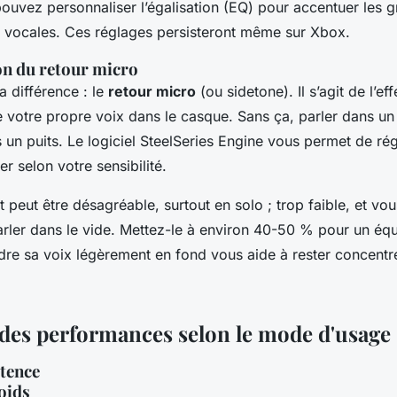
pouvez personnaliser l’égalisation (EQ) pour accentuer les g
s vocales. Ces réglages persisteront même sur Xbox.
on du retour micro
la différence : le
retour micro
(ou sidetone). Il s’agit de l’ef
 votre propre voix dans le casque. Sans ça, parler dans un 
un puits. Le logiciel SteelSeries Engine vous permet de régl
er selon votre sensibilité.
t peut être désagréable, surtout en solo ; trop faible, et vo
arler dans le vide. Mettez-le à environ 40-50 % pour un équi
ndre sa voix légèrement en fond vous aide à rester concentré
des performances selon le mode d'usage
atence
oids