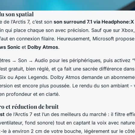
u son spatial
de l’Arctis 7, c’est son
son surround 7.1 via Headphone:X
fin qui place chaque son avec précision. Sauf que sur Xbox
faut en connexion filaire. Heureusement, Microsoft propose
ws Sonic
et
Dolby Atmos
.
ètres → Son → Audio pour les périphériques, puis activez
st gratuit, bien réglé, et ça fait une sacrée différence dans
Six
ou
Apex Legends
. Dolby Atmos demande un abonnement
mersion est encore plus poussée. Le rendu du son ambiant - v
en profondeur et en clarté.
o et réduction de bruit
st
de l’Arctis 7 est l’un des meilleurs du marché : il filtre ef
ventilateur, fond sonore) tout en captant la voix avec natur
-le à environ 2 cm de votre bouche, légèrement sur le côté