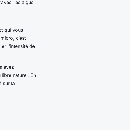
raves, les aigus
fet qui vous
micro, c’est
er l’intensité de
us avez
libre naturel. En
 sur la