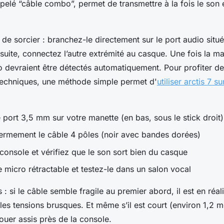
pelé “câble combo”, permet de transmettre à la fois le son e
ien de sorcier : branchez-le directement sur le port audio sit
uite, connectez l’autre extrémité au casque. Une fois la ma
ro devraient être détectés automatiquement. Pour profiter de
techniques, une méthode simple permet d'
utiliser arctis 7 s
 port 3,5 mm sur votre manette (en bas, sous le stick droit)
ermement le câble 4 pôles (noir avec bandes dorées)
console et vérifiez que le son sort bien du casque
e micro rétractable et testez-le dans un salon vocal
s : si le câble semble fragile au premier abord, il est en réal
les tensions brusques. Et même s’il est court (environ 1,2 mèt
uer assis près de la console.