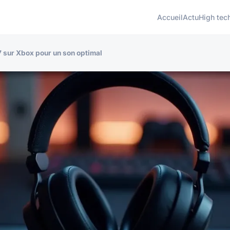
Accueil
Actu
High tec
s 7 sur Xbox pour un son optimal