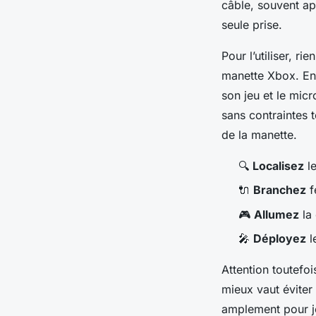
câble, souvent ap
seule prise.
Pour l’utiliser, r
manette Xbox. Ens
son jeu et le mic
sans contraintes 
de la manette.
🔍
Localisez
le
🔌
Branchez
f
🎮
Allumez
la 
🎤
Déployez
l
Attention toutefoi
mieux vaut éviter 
amplement pour jo