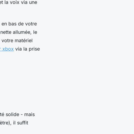
t la voix via une
ué en bas de votre
nette allumée, le
 votre matériel
ur xbox
via la prise
ité solide - mais
re), il suffit