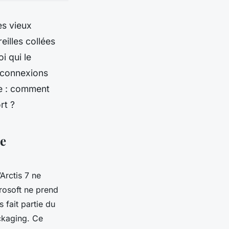
es vieux
eilles collées
i qui le
 connexions
se : comment
rt ?
le
Arctis 7 ne
rosoft ne prend
 fait partie du
ackaging. Ce