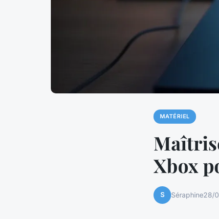
MATÉRIEL
Maîtrise
Xbox p
S
Séraphine
28/0