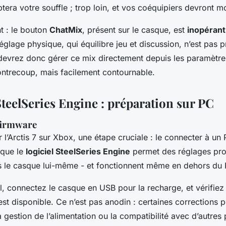
aptera votre souffle ; trop loin, et vos coéquipiers devront 
t : le bouton
ChatMix
, présent sur le casque, est
inopérant
églage physique, qui équilibre jeu et discussion, n’est pas 
devrez donc gérer ce mix directement depuis les paramètre
ontrecoup, mais facilement contournable.
SteelSeries Engine : préparation sur PC
 firmware
 l’Arctis 7 sur Xbox, une étape cruciale : le connecter à u
 que le
logiciel SteelSeries Engine
permet des réglages pro
 le casque lui-même - et fonctionnent même en dehors du 
iel, connectez le casque en USB pour la recharge, et vérifie
st disponible. Ce n’est pas anodin : certaines corrections p
la gestion de l’alimentation ou la compatibilité avec d’autre