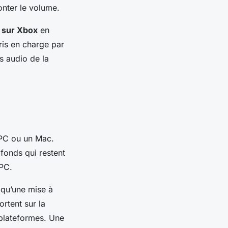
monter le volume.
 sur Xbox
en
pris en charge par
s audio de la
n PC ou un Mac.
fonds qui restent
PC.
z qu’une mise à
ortent sur la
s plateformes. Une